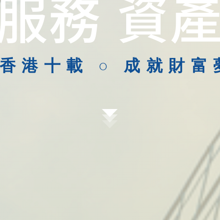
服務
資
香港十載 ○ 成就財